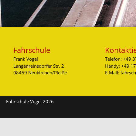
Fahrschule
Kontakti
Frank Vogel
Telefon: +49 
Langenreinsdorfer Str. 2 
Handy: +49 1
08459 Neukirchen/Pleiße
E-Mail: fahrs
Fahrschule Vogel 2026