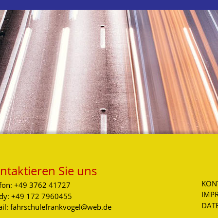
ntaktieren Sie uns
KON
efon: +49 3762 41727
IMP
dy: +49 172 7960455
DAT
il: fahrschulefrankvogel@web.de