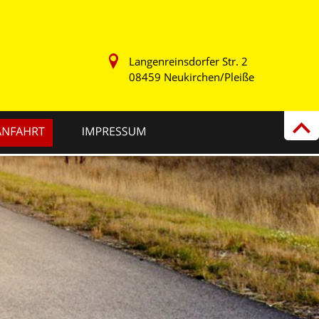
Langenreinsdorfer Str. 2 
08459 Neukirchen/Pleiße