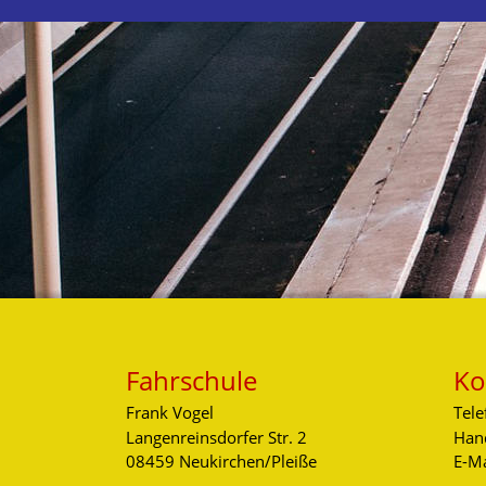
Fahrschule
Ko
Frank Vogel
Tel
Langenreinsdorfer Str. 2 
Han
08459 Neukirchen/Pleiße
E-Ma